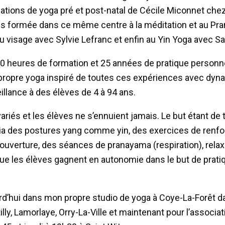
mations de yoga pré et post-natal de Cécile Miconnet che
suis formée dans ce même centre à la méditation et au Pr
u visage avec Sylvie Lefranc et enfin au Yin Yoga avec Sa
0 heures de formation et 25 années de pratique personne
propre yoga inspiré de toutes ces expériences avec dynam
llance à des élèves de 4 à 94 ans.
riés et les élèves ne s’ennuient jamais. Le but étant de tr
 via des postures yang comme yin, des exercices de ren
ouverture, des séances de pranayama (respiration), relax
que les élèves gagnent en autonomie dans le but de prati
rd’hui dans mon propre studio de yoga à Coye-La-Forêt d
illy, Lamorlaye, Orry-La-Ville et maintenant pour l’associa