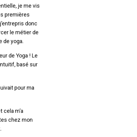
ielle, je me vis
Ces premières
j’entrepris donc
rcer le métier de
e de yoga.
eur de Yoga ! Le
tuitif, basé sur
uivait pour ma
t cela m’a
sites chez mon
.