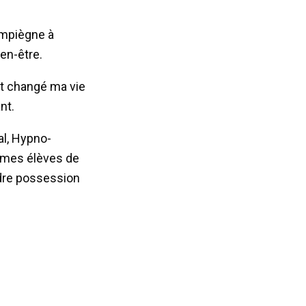
ompiègne à
ien-être.
ent changé ma vie
nt.
al, Hypno-
à mes élèves de
ndre possession