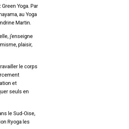
z Green Yoga. Par
anayama, au Yoga
ndrine Martin.
lle, j’enseigne
isme, plaisir,
availler le corps
forcement
ation et
quer seuls en
ans le Sud-Oise,
tion Ryoga les