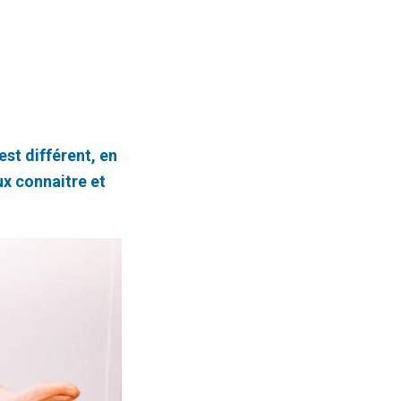
st différent, en
ux connaitre et