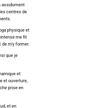
rs assidument
 des centres de
ments.
yoga physique et
 intense me fit
 de m’y former.
nsi que je
ynamique et
e et ouverture,
âche prise en
ud, et en