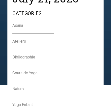
CATEGORIES
Asana
Cours de Yoga –
Septembre 2020 – Parc
Ateliers
du Château de
Chantilly
Bibliographie
Charlotte Nansot
Cours de Yoga
21-07-2020
Naturo
Yoga Enfant