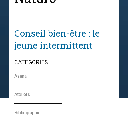
Conseil bien-être : le
jeune intermittent
Charlotte Nansot
CATEGORIES
Asana
15-04-2022
Ateliers
Conseil Détox : La Sève
de Bouleau
Bibliographie