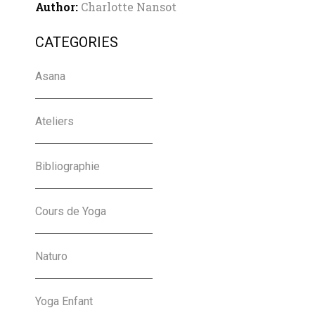
Charlotte Nansot
CATEGORIES
12-04-2022
Asana
Atelier Céramique et
Ateliers
Yoga pour les enfants à
Coye-La-Forêt
Bibliographie
Charlotte Nansot
Cours de Yoga
21-03-2022
Naturo
Yoga Enfant