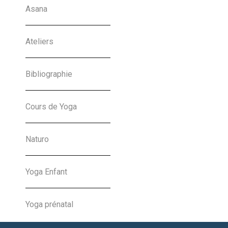
Les Rendez-Vous
Asana
d’Automne
Ateliers
Charlotte Nansot
Bibliographie
22-09-2024
Cours de Yoga
Naturo
« Previous
1
2
Next »
Yoga Enfant
Yoga prénatal