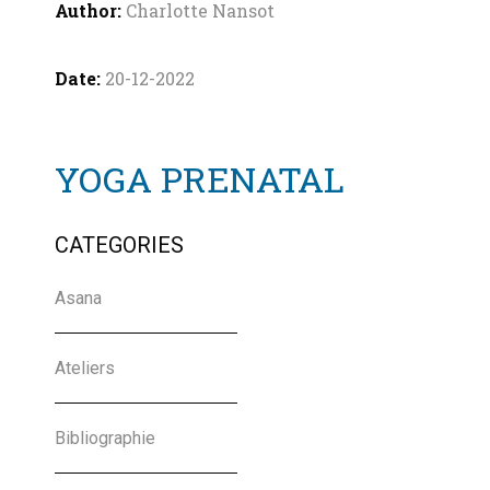
Charlotte Nansot
20-12-2022
YOGA PRENATAL
Charlotte Nansot
CATEGORIES
Asana
07-10-2021
Ateliers
Bon Cadeau Yoga +
Massages
Bibliographie