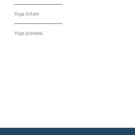
Yoga Enfant
Yoga prénatal