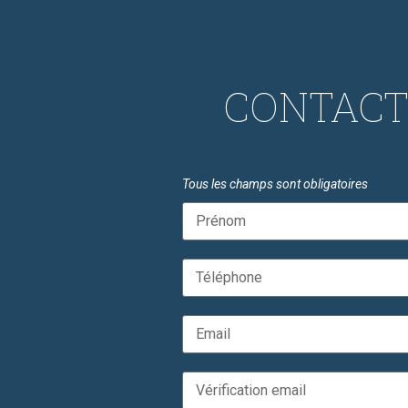
CONTACT
Tous les champs sont obligatoires