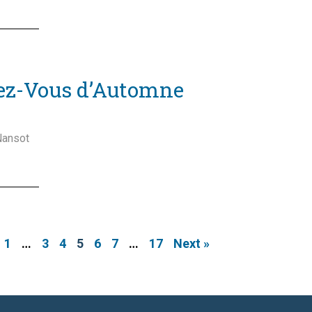
ez-Vous d’Automne
Nansot
1
…
3
4
5
6
7
…
17
Next »