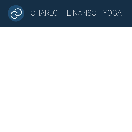
CHARLOTTE NANSOT YOGA