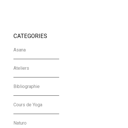
CATEGORIES
Asana
Ateliers
Bibliographie
Cours de Yoga
Naturo