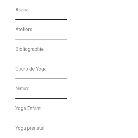
Yoga Enfant Coye-La-
Asana
Forêt
Ateliers
Charlotte Nansot
Bibliographie
18-09-2019
Cours de Yoga
Naturo
« Previous
1
2
3
4
Next »
Yoga Enfant
Yoga prénatal