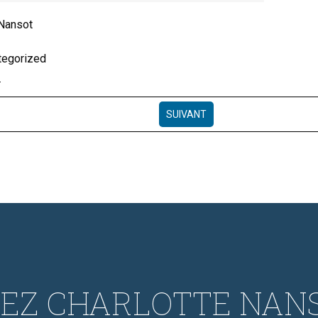
 Nansot
tegorized
SUIVANT
EZ CHARLOTTE NAN