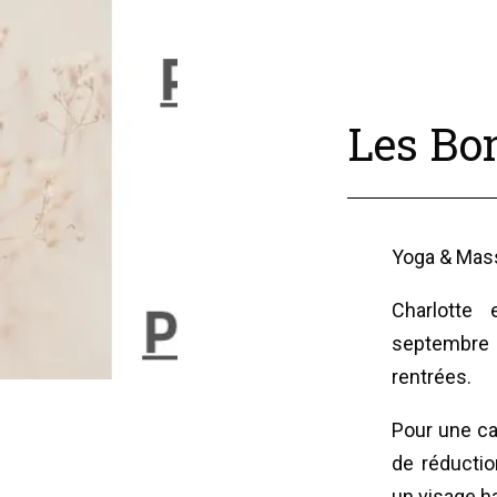
Les Bon
Yoga & Mas
Charlotte
septembre
rentrées.
Pour une c
de réductio
un visage h