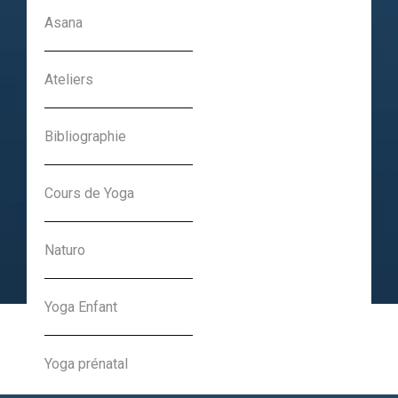
Asana
Ateliers
Rentrée 2023-24 :
Inscriptions ouvertes
Bibliographie
Charlotte Nansot
Cours de Yoga
21-06-2023
Naturo
Yoga Enfant
Yoga prénatal